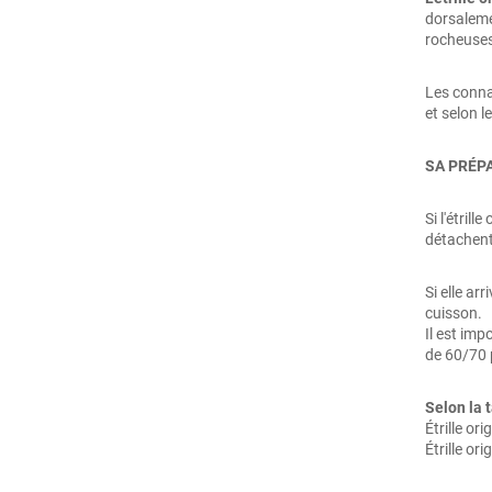
dorsalemen
rocheuses
Les conna
et selon l
SA PRÉP
Si l'étril
détachent
Si elle ar
cuisson.
Il est imp
de 60/70 p
Selon la t
Étrille or
Étrille or