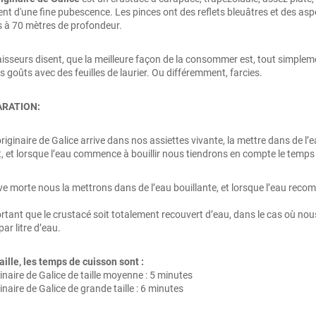
t d'une fine pubescence. Les pinces ont des reflets bleuâtres et des aspér
 à 70 mètres de profondeur.
isseurs disent, que la meilleure façon de la consommer est, tout simpleme
es goûts avec des feuilles de laurier. Ou différemment, farcies.
ARATION:
le originaire de Galice arrive dans nos assiettes vivante, la mettre dans de l
, et lorsque l’eau commence à bouillir nous tiendrons en compte le temps d
rive morte nous la mettrons dans de l’eau bouillante, et lorsque l’eau re
ortant que le crustacé soit totalement recouvert d’eau, dans le cas où nou
ar litre d’eau.
aille, les temps de cuisson sont :
iginaire de Galice de taille moyenne : 5 minutes
iginaire de Galice de grande taille : 6 minutes