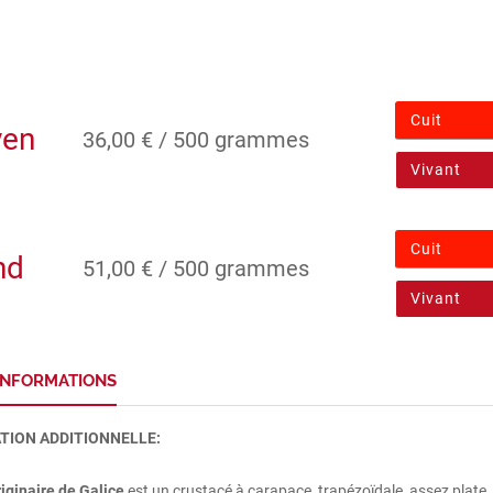
Cuit
en
36,00 € / 500 grammes
Vivant
Cuit
nd
51,00 € / 500 grammes
Vivant
'INFORMATIONS
TION ADDITIONNELLE:
originaire de Galice
est un crustacé à carapace, trapézoïdale, assez plate, 