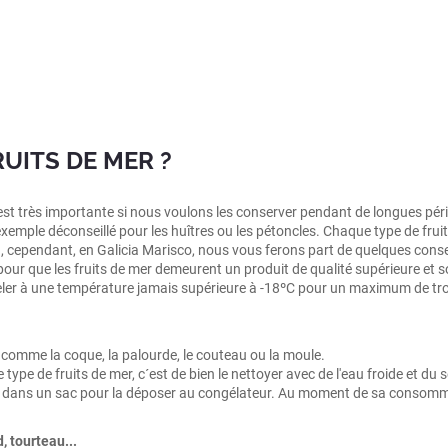
UITS DE MER ?
est très importante si nous voulons les conserver pendant de longues pério
 exemple déconseillé pour les huîtres ou les pétoncles. Chaque type de fruit
 cependant, en Galicia Marisco, nous vous ferons part de quelques conseils
 pour que les fruits de mer demeurent un produit de qualité supérieure et s
ngeler à une température jamais supérieure à -18ºC pour un maximum de trois
omme la coque, la palourde, le couteau ou la moule.
ype de fruits de mer, c´est de bien le nettoyer avec de l'eau froide et du 
 mise dans un sac pour la déposer au congélateur. Au moment de sa consomma
, tourteau...