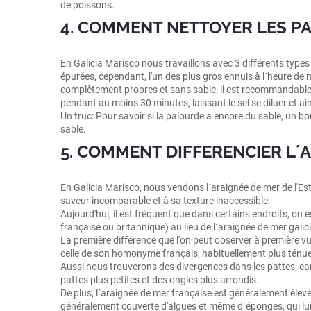
de poissons.
4. COMMENT NETTOYER LES P
En Galicia Marisco nous travaillons avec 3 différents types 
épurées, cependant, l'un des plus gros ennuis à l´heure de m
complètement propres et sans sable, il est recommandable d
pendant au moins 30 minutes, laissant le sel se diluer et ai
Un truc: Pour savoir si la palourde a encore du sable, un bon
sable.
5. COMMENT DIFFERENCIER L´
En Galicia Marisco, nous vendons l´araignée de mer de l'Es
saveur incomparable et à sa texture inaccessible.
Aujourd'hui, il est fréquent que dans certains endroits, o
française ou britannique) au lieu de l´araignée de mer gali
La première différence que l'on peut observer à première vu
celle de son homonyme français, habituellement plus ténue
Aussi nous trouverons des divergences dans les pattes, car 
pattes plus petites et des ongles plus arrondis.
De plus, l´araignée de mer française est généralement élevé
généralement couverte d'algues et même d´éponges, qui lui