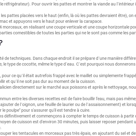
frigérateur). Pour ouvrir les pattes et montrer la viande au l´intérieur il
s pattes placées vers le haut (enfin, là où les pattes devraient être), on e
tomac et appuyons vers le haut pour enlever la carapace.
4 morceaux, en réalisant une coupe verticale et une coupe horizontale pour
arties comestibles de toutes les parties qui ne le sont pas comme les part
?
été de techniques. Dans chaque endroit il se prépare d´une manière différe
lpe, le type de cocotte, même le type d´eau. C´est pourquoi nous donnero
, pour ce qu´il était autrefois frappé avec le maillet ou simplemente frappé,
ir et qu´il ne soit pas dur au moment de la cuisson.
cien directement sur le marché aux poissons et après le nettoyage, nous le
mmun entre les diverses recettes est de faire bouillir l'eau, mais pas même, 
outer de l´oignon, une feuille de laurier ou de l´assaisonnement) et lorsqu´il
 le poulpe" pour s'assurer qu'il est tendre à cuire.
isons définitivement et commençons à compter le temps de cuisson à parti
 moyen de cuisson est d'environ 30 minutes, puis laisser reposer pendant un
.
couper les tentacules en morceaux pas très épais, en ajoutant du sel et de l