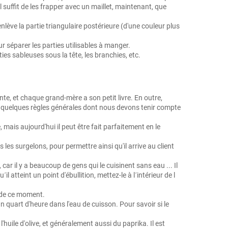
 suffit de les frapper avec un maillet, maintenant, que
nlève la partie triangulaire postérieure (d'une couleur plus
 séparer les parties utilisables à manger.
ies sableuses sous la tête, les branchies, etc.
nte, et chaque grand-mère a son petit livre. En outre,
ns quelques règles générales dont nous devons tenir compte
 mais aujourd'hui il peut être fait parfaitement en le
s surgelons, pour permettre ainsi qu'il arrive au client
car il y a beaucoup de gens qui le cuisinent sans eau ... Il
 atteint un point d'ébullition, mettez-le à l´intérieur de l
r de ce moment.
 quart d'heure dans l'eau de cuisson. Pour savoir si le
'huile d'olive, et généralement aussi du paprika. Il est