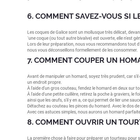
6. COMMENT SAVEZ-VOUS SI L
Les coques de Galice sont un mollusque très délicat, devant t
´une coque (ou tout autre bivalve) est ouverte, elle n'est
Lors de leur préparation, nous vous recommandons tout d´abo
nous vous déconseillons formellement de les consommer.
7. COMMENT COUPER UN HOMA
Avant de manipuler un homard, soyez très prudent, car s'il es
un endroit propre.
À l'aide d'un gros couteau, fendez le homard en deux sur 
À l'aide d'une petite cuillère, retirez la poche à graviers, le
ainsi que les œufs, s'il y en a, ce qui permet de lier une sauc
Détachez au couteau les pinces du homard. Avec le dos de la 
Avec ces astuces simples, nous aurons un homard parfaite
8. COMMENT OUVRIR UN TOUR
La première chose à faire pour préparer un tourteau pour sa 