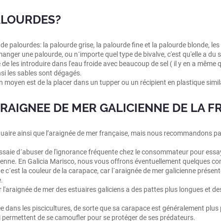
ALOURDES?
de palourdes: la palourde grise, la palourde fine et la palourde blonde, les
anger une palourde, ou n´importe quel type de bivalve, c'est qu'elle a du s
e les introduire dans l'eau froide avec beaucoup de sel ( il y en a même 
nsi les sables sont dégagés.
 moyen est de la placer dans un tupper ou un récipient en plastique similaire
ARAIGNEE DE MER GALICIENNE DE LA F
tuaire ainsi que l’araignée de mer française, mais nous recommandons part
n essaie d´abuser de l'ignorance fréquente chez le consommateur pour ess
cienne. En Galicia Marisco, nous vous offrons éventuellement quelques cons
e c´est la couleur de la carapace, car l´araignée de mer galicienne prése
.
l'araignée de mer des estuaires galiciens a des pattes plus longues et de
e dans les piscicultures, de sorte que sa carapace est généralement plus p
 permettent de se camoufler pour se protéger de ses prédateurs.