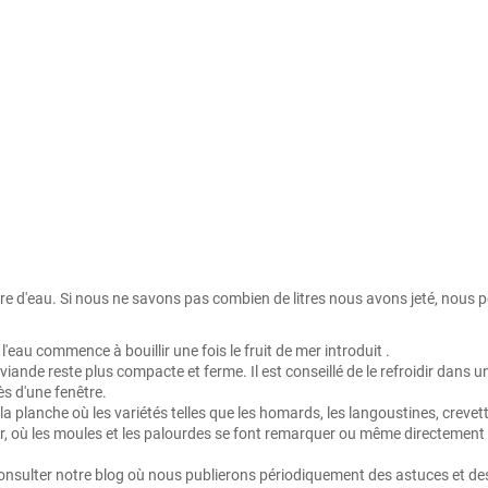
litre d'eau. Si nous ne savons pas combien de litres nous avons jeté, no
au commence à bouillir une fois le fruit de mer introduit .
a viande reste plus compacte et ferme. Il est conseillé de le refroidir dans 
ès d'une fenêtre.
la planche où les variétés telles que les homards, les langoustines, crevet
ur, où les moules et les palourdes se font remarquer ou même directement 
sulter notre blog où nous publierons périodiquement des astuces et des r