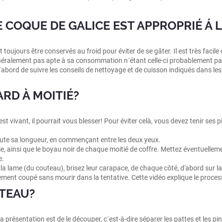
E COQUE DE GALICE EST APPROPRIÉ Á
oujours être conservés au froid pour éviter de se gâter. Il est très facile 
 généralement pas apte à sa consommation n´étant celle-ci probablement pa
rd de suivre les conseils de nettoyage et de cuisson indiqués dans les au
RD À MOITIÉ?
t vivant, il pourrait vous blesser! Pour éviter celà, vous devez tenir ses p
toute sa longueur, en commençant entre les deux yeux.
 foie, ainsi que le boyau noir de chaque moitié de coffre. Mettez éventuelleme
e.
lame (du couteau), brisez leur carapace, de chaque côté, d'abord sur la pa
ment coupé sans mourir dans la tentative. Cette vidéo explique le proce
TEAU?
présentation est de le découper, c´est-à-dire séparer les pattes et les pinc