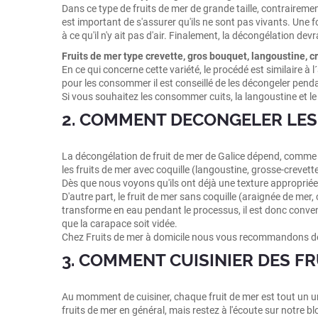
Dans ce type de fruits de mer de grande taille, contrairement
est important de s'assurer qu'ils ne sont pas vivants. Une f
à ce qu'il n'y ait pas d'air. Finalement, la décongélation devr
Fruits de mer type crevette, gros bouquet, langoustine, 
En ce qui concerne cette variété, le procédé est similaire à
pour les consommer il est conseillé de les décongeler penda
Si vous souhaitez les consommer cuits, la langoustine et l
2. COMMENT DECONGELER LES
La décongélation de fruit de mer de Galice dépend, comme da
les fruits de mer avec coquille (langoustine, grosse-crevette
Dès que nous voyons qu'ils ont déjà une texture appropriée,
D'autre part, le fruit de mer sans coquille (araignée de mer
transforme en eau pendant le processus, il est donc convenabl
que la carapace soit vidée.
Chez Fruits de mer à domicile nous vous recommandons de ne 
3. COMMENT CUISINIER DES FR
Au momment de cuisiner, chaque fruit de mer est tout un u
fruits de mer en général, mais restez à l'écoute sur notre b