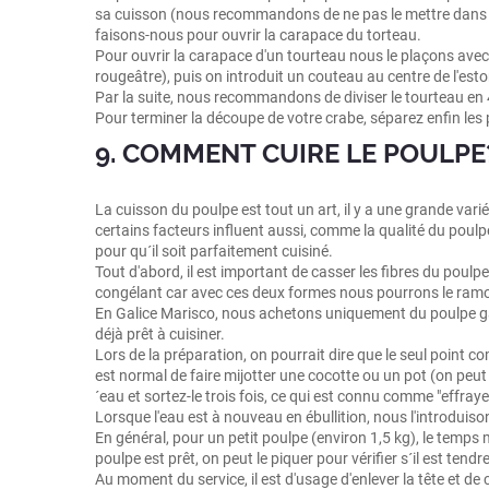
sa cuisson (nous recommandons de ne pas le mettre dans le ré
faisons-nous pour ouvrir la carapace du torteau.
Pour ouvrir la carapace d'un tourteau nous le plaçons avec le
rougeâtre), puis on introduit un couteau au centre de l'es
Par la suite, nous recommandons de diviser le tourteau en 
Pour terminer la découpe de votre crabe, séparez enfin les p
9. COMMENT CUIRE LE POULPE
La cuisson du poulpe est tout un art, il y a une grande vari
certains facteurs influent aussi, comme la qualité du pou
pour qu´il soit parfaitement cuisiné.
Tout d'abord, il est important de casser les fibres du poulpe
congélant car avec ces deux formes nous pourrons le ramoll
En Galice Marisco, nous achetons uniquement du poulpe gali
déjà prêt à cuisiner.
Lors de la préparation, on pourrait dire que le seul point co
est normal de faire mijotter une cocotte ou un pot (on peut aj
´eau et sortez-le trois fois, ce qui est connu comme "effrayer
Lorsque l'eau est à nouveau en ébullition, nous l'introdu
En général, pour un petit poulpe (environ 1,5 kg), le temps
poulpe est prêt, on peut le piquer pour vérifier s´il est tendre
Au moment du service, il est d'usage d'enlever la tête et de 