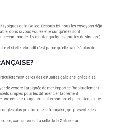
 3 typiques de la Galice. Despuis ici, nous les envoyons déjà
able, donc si vous voulez être sûr qu'elles sont
qui recommande d' y ajouter quelques gouttes de vinaigre)
 et si elle rebondit c'est parce qu'elle n'a déjà plus de
RANÇAISE?
iculièrement celles des estuaires galiciens, grâce à sa
ayer de vendre l´araignée de mer importée (habituellement
eils simples pour les différencier facilement.
nte une couleur rouge-brun, plus sombre et plus intense que
s ongles plus pointus que la française, qui présente des
ropre, contrairement à celle de la Galice étant