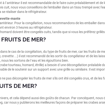
 à l´antérieur il est recommandable de le faire cuire préalablement et de le 
ois cuit, nous vous conseillons de l'emballer dans un tissu trempé avec l'
a se réaliser dans le réfrigérateur.
crevette-mante
 l´antérieur. Pour la congélation, nous recommandons de les emballer dans u
nt environ 3 heures au réfrigérateur.
e homard doivent être congelés cuits, tandis que si vous les préférez gri
 FRUITS DE MER?
ns le cas de la congélation, du type de fruits de mer, car les fruits de m
, crevette ...) il est recommandé de les sortir du congélateur et de les lais
 nous les sortons de l´eau et les égouttons bien.
, crabe tourteau, homard, étrille) a besoin d´une décongélation préalable d
e de le soutenir sur un support avec une grille ou similaire. Il est importa
pas décongeler les fruits de mer s'ils ont été congelés crus, et de les fa
UITS DE MER?
nivers, et cela dépend aussi des goûts de chacun. Par concéquent, nous 
log, car nous y publierons les meilleures façons de préparer les crabes ara