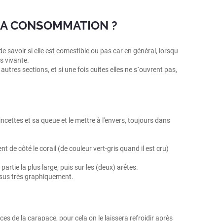
 LA CONSOMMATION ?
de savoir si elle est comestible ou pas car en général, lorsqu
s vivante.
tres sections, et si une fois cuites elles ne s´ouvrent pas,
incettes et sa queue et le mettre à l'envers, toujours dans
nt de côté le corail (de couleur vert-gris quand il est cru)
rtie la plus large, puis sur les (deux) arêtes.
ssus très graphiquement.
es de la carapace, pour cela on le laissera refroidir après