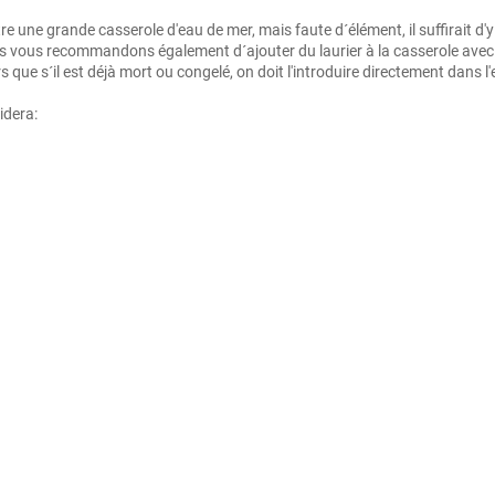
mettre une grande casserole d'eau de mer, mais faute d´élément, il suffirait d
us vous recommandons également d´ajouter du laurier à la casserole avec de
lors que s´il est déjà mort ou congelé, on doit l'introduire directement dans l
idera: