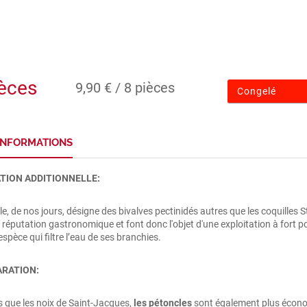
ièces
9,90 € / 8 pièces
Congelé
'INFORMATIONS
TION ADDITIONNELLE:
e, de nos jours, désigne des bivalves pectinidés autres que les coquilles
 réputation gastronomique et font donc l'objet d'une exploitation à fort p
espèce qui filtre l’eau de ses branchies.
ARATION:
s que les noix de Saint-Jacques,
les pétoncles
sont également plus écon