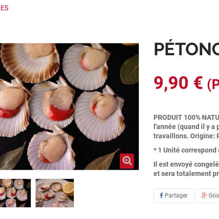
ES
PÉTON
9,90 €
(P
PRODUIT 100% NATUR
l'année (quand il y a
travaillons. Origine:
* 1 Unité correspond 
Il est envoyé congelé
et sera totalement pr
Partager
Goo