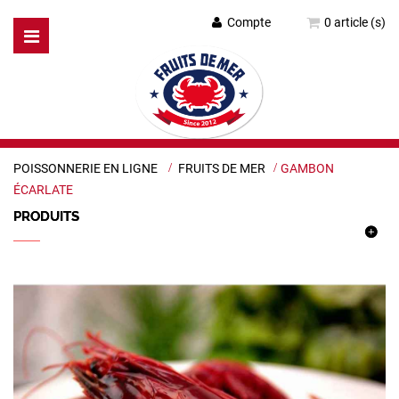
Compte
0 article (s)
Basculer
la
navigation
POISSONNERIE EN LIGNE
>
FRUITS DE MER
>
GAMBON
ÉCARLATE
PRODUITS