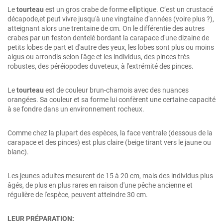
Le
tourteau
est un gros crabe de forme elliptique. C’est un crustacé
décapode,et peut vivre jusqu'à une vingtaine d'années (voire plus ?),
atteignant alors une trentaine de cm. On le différentie des autres
crabes par un feston dentelé bordant la carapace d'une dizaine de
petits lobes de part et d'autre des yeux, les lobes sont plus ou moins
aigus ou arrondis selon l'âge et les individus, des pinces très
robustes, des péréiopodes duveteux, à l'extrémité des pinces.
Le
tourteau
est de couleur brun-chamois avec des nuances
orangées. Sa couleur et sa forme lui confèrent une certaine capacité
à se fondre dans un environnement rocheux.
Comme chez la plupart des espèces, la face ventrale (dessous de la
carapace et des pinces) est plus claire (beige tirant vers le jaune ou
blanc).
Les jeunes adultes mesurent de 15 à 20 cm, mais des individus plus
âgés, de plus en plus rares en raison d'une pêche ancienne et
régulière de l'espèce, peuvent atteindre 30 cm.
LEUR PRÉPARATION: