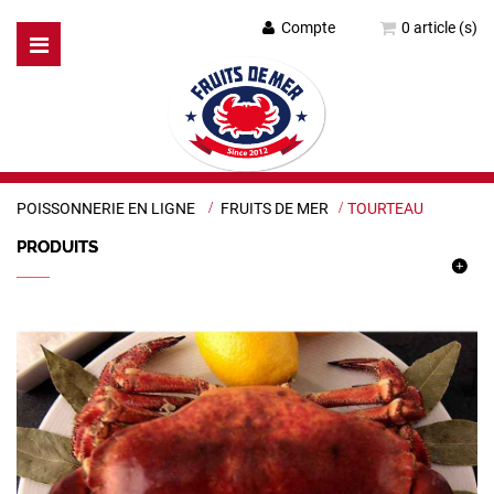
Compte
0 article (s)
Basculer
la
navigation
POISSONNERIE EN LIGNE
>
FRUITS DE MER
>
TOURTEAU
PRODUITS